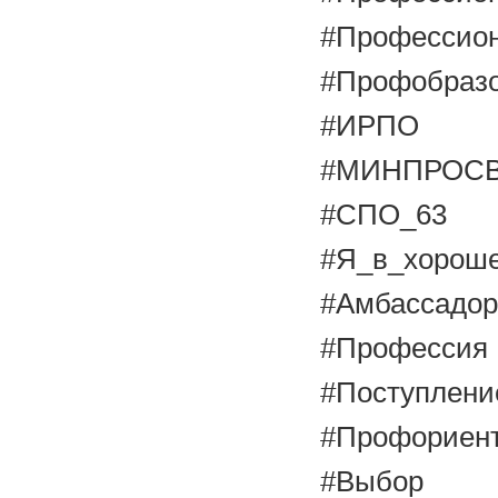
#Профессион
#Профобраз
#ИРПО
#МИНПРОС
#СПО_63
#Я_в_хорош
#Амбассадо
#Профессия
#Поступлени
#Профориен
#Выбор