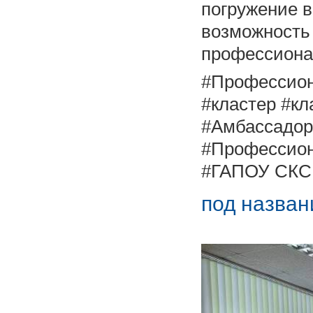
погружение в
возможность
профессиона
#Профессио
#кластер #к
#Амбассадо
#Профессио
#ГАПОУ СК
под назва