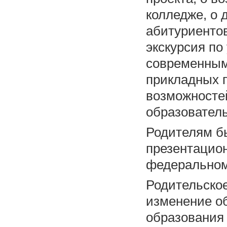
колледже, о
абитуриентов
экскурсия по
современным
прикладных 
возможносте
образователь
Родителям б
презентацио
федеральном
Родительско
изменение о
образования 