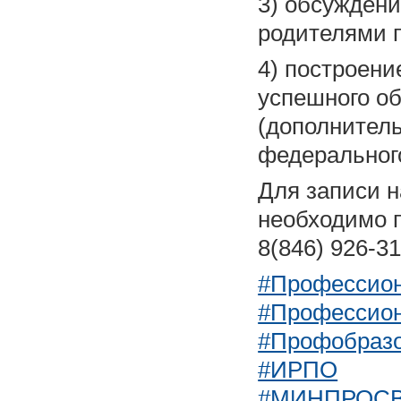
3) обсуждени
родителями п
4) построени
успешного об
(дополнитель
федеральног
Для записи 
необходимо п
8(846) 926-31
#Профессион
#Профессион
#Профобраз
#ИРПО
#МИНПРОС