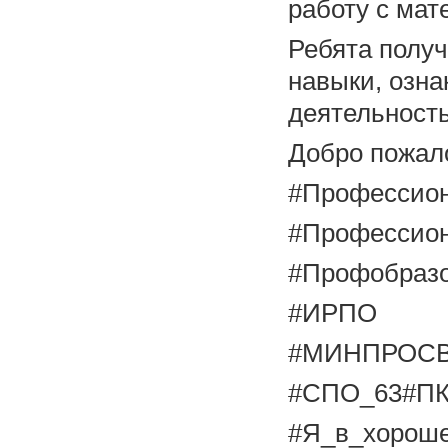
работу с мат
Ребята получ
навыки, озн
деятельност
Добро пожало
#Профессион
#Профессион
#Профобраз
#ИРПО
#МИНПРОС
#СПО_63#ПК
#Я_в_хорош