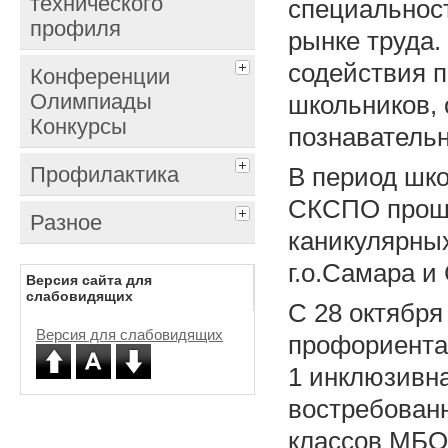
технического
специальнос
профиля
рынке труда.
содействия 
Конференции
Олимпиады
школьников, 
Конкурсы
познавательн
Профилактика
В период шк
СКСПО прош
Разное
каникулярны
г.о.Самара и
Версия сайта для
слабовидящих
С 28 октября
Версия для слабовидящих
профориента
1 инклюзивна
востребован
классов МБО