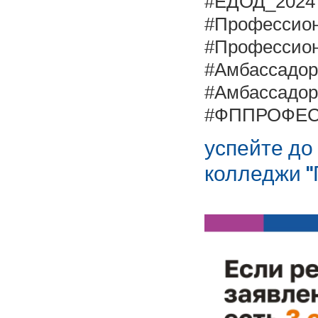
#ЕДОД_2024
#Профессион
#Профессио
#Амбассад
#Амбассадо
#ФППРОФЕС
успейте до
колледжи 