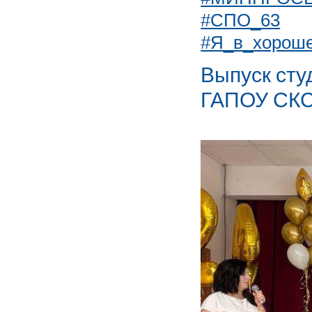
#СПО_63
#Я_в_хорош
Выпуск ст
ГАПОУ СК